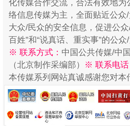
化传媒合作交流，合法有效地为公
络信息传媒为主，全面贴近公众/
大众/民众的安全信息，促进公众
生
百姓”和“说真话、重实事”的公众
“刷贴”乱象丛生
※ 联系方式：
中国公共传媒/中
（北京制作采编部）
※ 联系电话
本传媒系列网站真诚感谢您对本
揭批美国五大"原罪"
"炒