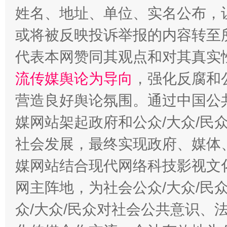
姓名、地址、单位、实名公布，让
今
在谋一域中谋全局
或将被反映投诉举报的内容转至
代表本网赞同其观点和对其真实
流传媒舆论为导向
，强化反腐和
营造良好舆论氛围。通过中国公共
媒网站架起政府和公众/大众/民
社会发展，最终实现政府、媒体、
习近平的博鳌关键词
媒网站结合现代网络科技影视文
魏明亮
网主阵地，为社会公众/大众/民
众/大众/民众对社会公共意识、