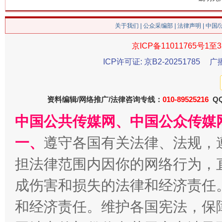
关于我们
|
公众采编部
|
法律声明
| 中国
京ICP备11011765号1至3
ICP许可证: 京B2-20251785
广
生
“刷贴”乱象丛生
资料编辑/网络推广/法律咨询专线：
010-89525216
QQ
中国公共传媒网、中国公众传媒
一、
遵守各国有关法律、法规，
担法律范围内因你的网络行为，
成伤害和损失的法律和经济责任
和经济责任。维护各国宪法，保
揭批美国五大"原罪"
"炒