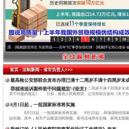
1
2
3
4
5
6
7
8
9
10
.
·[视频]
因党而生 为党而战——百年“纪”事⑧加强纪律..
·[视频]
牢记初心使命 奋进复兴征
首页
- 法制新闻 -
省市负责人>>>
最高检公安部联合发布办理已满十二周岁不满十四周岁未
最高检、公安部联合发布《关于办理已满十二周岁不满十四周岁未
罪核准追诉案件若干问题规定（全文）
若干问题的规定》 日前，最高人民检察院、公安部联合发布《关于办理
8月1日起，一批国家标准将实施
8月1日起，一批国家标准将实施 8月1日起，46项强制性国家
始实施。其中，相关产品能源消耗限额、黄河流域用水定额、家用太阳能热