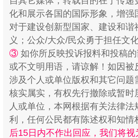
自其它媒体，转载目的在于传递
化和展示各国的国际形象，增强
对于建设创新型国家、建设和谐
义；公众/大众/民众勇于担任文
③
如你所反映投诉报料和投稿的
或不文明用语，请谅解！如因被
这是一记警钟！
谢
涉及个人或单位版权和其它问题
核实属实，有权先行撤除或暂时
人或单位，本网根据有关法律法
利，任何公民都有陈述权和知情
后15日内不作出回应，我们将视