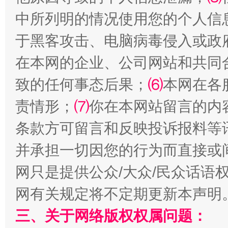
中所列明的情况使用您的个人信
站台名比不上好声名
于黑客攻击、电脑病毒侵入或政
在本网的企业、公司网站和共同
致的任何事态后果；
⑹
本网在各
责情形；
⑺
你在本网站留言的内
条款方可留言和反映投诉报料等
并承担一切因您的行为而直接或
网只是提供公众/大众/民众话语
漫山遍野的桃花与雪山、麦地、白藏房
除了
网有关规定将不定期更新本声明
三、关于网络版权权属问题：