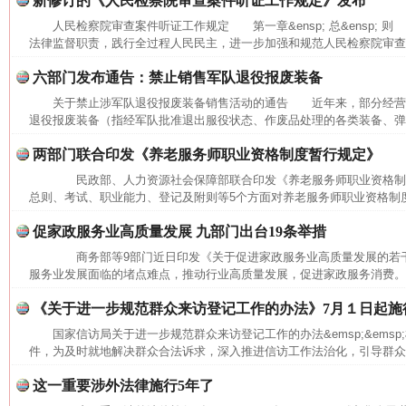
新修订的《人民检察院审查案件听证工作规定》发布
网上购药对药下症？
人民检察院审查案件听证工作规定 第一章&ensp; 总&ensp; 则
法律监督职责，践行全过程人民民主，进一步加强和规范人民检察院审查办
六部门发布通告：禁止销售军队退役报废装备
关于禁止涉军队退役报废装备销售活动的通告 近年来，部分经营
退役报废装备（指经军队批准退出服役状态、作废品处理的各类装备、弹药
两部门联合印发《养老服务师职业资格制度暂行规定》
民政部、人力资源社会保障部联合印发《养老服务师职业资格
总则、考试、职业能力、登记及附则等5个方面对养老服务师职业资格制度作
促家政服务业高质量发展 九部门出台19条举措
这是一记警钟！
谢
商务部等9部门近日印发《关于促进家政服务业高质量发展的若
服务业发展面临的堵点难点，推动行业高质量发展，促进家政服务消费。
《关于进一步规范群众来访登记工作的办法》7月１日起施
国家信访局关于进一步规范群众来访登记工作的办法&emsp;&ems
件，为及时就地解决群众合法诉求，深入推进信访工作法治化，引导群众依
这一重要涉外法律施行5年了