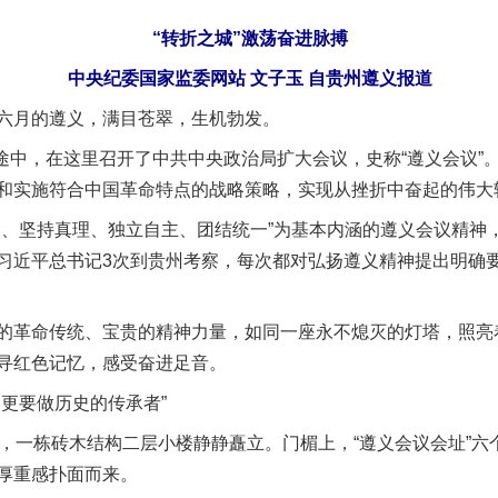
“转折之城”激荡奋进脉搏
中央纪委国家监委网站 文子玉 自贵州遵义报道
月的遵义，满目苍翠，生机勃发。
途中，在这里召开了中共中央政治局扩大会议，史称“遵义会议”
和实施符合中国革命特点的战略策略，实现从挫折中奋起的伟大
坚持真理、独立自主、团结统一”为基本内涵的遵义会议精神
习近平总书记3次到贵州考察，每次都对弘扬遵义精神提出明确
命传统、宝贵的精神力量，如同一座永不熄灭的灯塔，照亮着
寻红色记忆，感受奋进足音。
更要做历史的传承者”
一栋砖木结构二层小楼静静矗立。门楣上，“遵义会议会址”六
厚重感扑面而来。