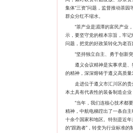
集体“三资”问题，监督推动茶
群众分红不缩水。
网上购药对药下症？
“茶产业是湄潭的富民产业，乡
示，要坚守党的根本宗旨，牢记
问题，把党的好政策转化为老百
“坚持独立自主、勇于创新突
遵义会议精神是实事求是、独
的精神，深深熔铸于遵义高质量
走进位于遵义市汇川区的贵州
本土具有代表性的装备制造企业
“当年，我们连核心技术都要依
这是一记警钟！
精神，中航电梯蹚出了一条自主
十余个国家和地区。特别是近年
的“跟跑者”，转变为行业标准