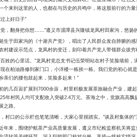
一个来到这里的人，也都在与历史的共鸣中，将这股前行的力量
过上好日子”
，翻身把你想……”遵义市湄潭县兴隆镇龙凤村田家沟，悠扬
生于田家沟的《十谢共产党》，唱出了人民群众发自肺腑的感
农村建设示范点，龙凤村的变迁，刻印着共产党人带领群众拔穷
姓的心里话。”龙凤村党总支书记伍荣明站在村子笑脸墙前，
，现在柏油路修到家门口，小洋楼一栋挨一栋。我们党的初心就
乡亲们的腰包鼓起来，笑脸多起来！”
几百亩扩展到7000余亩，村里积极发展茶旅融合产业，建起
025年村民人均可支配收入突破2.4万元。茶海之中，党旗高高
展之路。
村口的公示栏也笔笔清晰，大家心里很踏实。”谈及村集体的“
年来，围绕护航茶产业高质量发展，遵义市纪检监察机关将监
金流转等关键环节，深入职能部门核对台账，直插一线核实情况