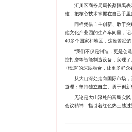
汇川区商务局局长蔡恒禹表示，
难，把核心技术掌握在自己手里
同样凭借自主创新、敢于突破
他文化产业园的生产车间里，记
40多个国家和地区，这座曾经
“我们不仅是制造，更是创造。
在谋一域中谋全局
控打磨等智能制造设备，实现了从
+旅游”的深度融合，让更多群
从大山深处走向国际市场，正
道理：坚持独立自主、勇于创新
无论是大山深处的富民实践，
会议精神，指引着红色热土越过
习近平的博鳌关键词