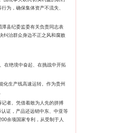
等行为，确保集体资产不流失、
“神药”背后的真相
湄潭县纪委监委有关负责同志表
决纠治群众身边不正之风和腐败
、在绝境中奋起、在挑战中开拓
能化生产线高速运转。作为贵州
。
诉记者。凭借着敢为人先的拼搏
法官巧妙执行解纠纷
际认证，产品还远销中东、中亚等
00余项国家专利，从受制于人