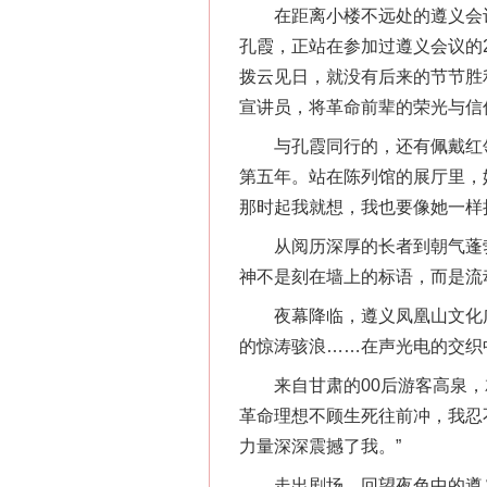
在距离小楼不远处的遵义会议
孔霞，正站在参加过遵义会议的
拨云见日，就没有后来的节节胜
宣讲员，将革命前辈的荣光与信
与孔霞同行的，还有佩戴红领巾
第五年。站在陈列馆的展厅里，
那时起我就想，我也要像她一样
从阅历深厚的长者到朝气蓬勃
神不是刻在墙上的标语，而是流
夜幕降临，遵义凤凰山文化广
的惊涛骇浪……在声光电的交织
来自甘肃的00后游客高泉，就
革命理想不顾生死往前冲，我忍
力量深深震撼了我。”
走出剧场，回望夜色中的遵义