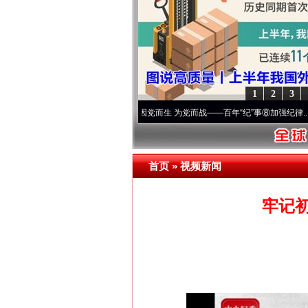
1
2
3
丨宝塔山下好光景..
·[视频]
因党而生 为党而战——百年“纪”事⑧加强纪律..
·[视频]
牢记
首页
»
视频新闻
牢记