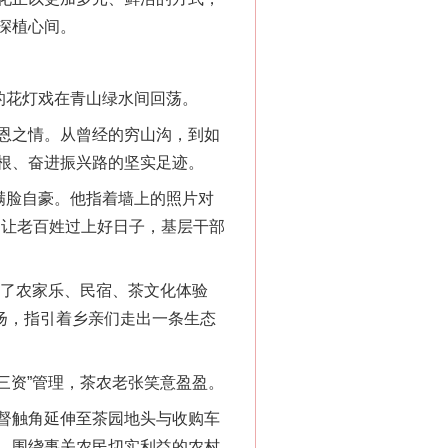
深植心间。
的花灯戏在青山绿水间回荡。
恩之情。从曾经的穷山沟，到如
根、奋进振兴路的坚实足迹。
满脸自豪。他指着墙上的照片对
是让老百姓过上好日子，基层干部
了农家乐、民宿、茶文化体验
飘扬，指引着乡亲们走出一条生态
三资”管理，茶农老张笑意盈盈。
督触角延伸至茶园地头与收购车
。围绕事关农民切实利益的农村