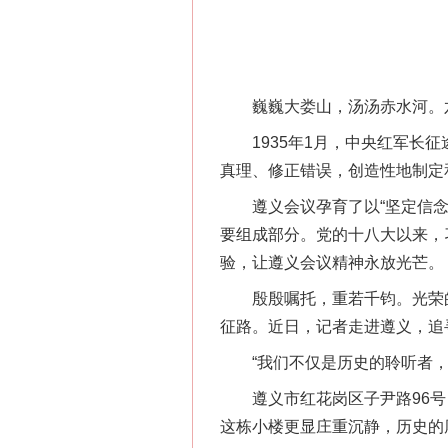
巍巍大娄山，汤汤赤水河。六
1935年1月，中央红军长征
真理、修正错误，创造性地制定
遵义会议孕育了以“坚定信念、
要组成部分。党的十八大以来，
验，让遵义会议精神永放光芒。
殷殷嘱托，重若千钧。光荣的革
征路。近日，记者走进遵义，追
“我们不仅是历史的聆听者，
遵义市红花岗区子尹路96号，
这栋小楼更显庄重沉静，历史的