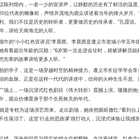
陈列馆内，一老一少的宣讲声，让静默的历史有了鲜活的温度。
20位代表的雕像前，声情并茂地为观众讲述着当年的烽火岁月。
利。我们不仅是历史的聆听者，更要做历史的传承者。”孔霞说
仰，讲给天南海北的人听。
的“小小红色宣讲员”李晨茜。李晨茜是遵义市老城小学五年
她有着超出年龄的沉稳：“6岁第一次走进会址时，就被讲解员姐
把先辈的故事讲给更多人听。”
的学子，这是一场穿越时空的精神接力。遵义市长征学学会常务
动的血脉。正是在这样一代代的讲述中，信仰的火种生生不息、
场上，一场沉浸式红色剧目《伟大转折》震撼上演。隆隆的炮
中，观众仿佛置身于那个生死攸关的年代。
是专程为这场演艺而来。走出剧场，她依然眼眶微红:“看到台
不住落泪了。这堂‘行走的思政课’很打动人，沉浸式体验让我感
城，历史的回音与现实的烟火交相辉映。在这座城市，红色文