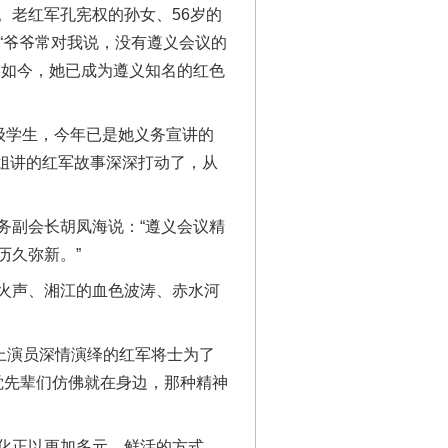
老红军孔宪权的孙女、56岁的
“爷爷常对我说，没有遵义会议的
。如今，她已成为遵义知名的红色
级学生，今年已是她义务宣讲的
姐讲的红军故事深深打动了，从
副会长胡凤海说：“遵义会议精
历久弥新。”
火声、湘江的血色波涛、赤水河
上演员深情演绎的红军将士为了
觉先辈们仿佛就在身边，那种精神
化正以更加多元、鲜活的方式，