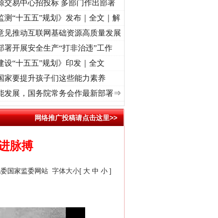
源交易中心招投标 多部门作出部署
监测“十五五”规划》发布｜全文｜解
意见推动互联网基础资源高质量发展
部署开展安全生产“打非治违”工作
建设“十五五”规划》印发｜全文
国家要提升孩子们这些能力素养
处 潮起..
·[视频]
一首歌的时间，读懂乐至的“诗与远方”
·[视频]
从《水浒传》看间谍“
能发展，国务院常务会作最新部署⇒
网络推广投稿请点击这里>>
奋进脉搏
纪委国家监委网站
字体大小[
大
中
小
]