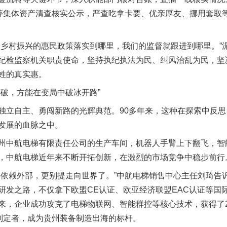
园等集体资产清查核实公示，严查吃拿卡要、优亲厚友、挪用套取
村振兴的惠民政策落实到哪里，我们的监督就跟进到哪里。”
茶叶“炒上天”
纪检监察机关职责使命，坚持执纪执法为民、纠风治乱为民，坚
姓的真实惠。
破，方能在变局中破冰开路”
立自主、勇闯新路的光辉典范。90多年来，这种在探索中反思
发展的血脉之中。
中航电梯有限责任公司的生产车间，机器人手臂上下翻飞，智
，中航电梯近年来不断开拓创新，在激烈的市场竞争中稳步前行
赖外部，更别提走向世界了。”中航电梯销售中心主任刘琦告
谢谢有你温暖了四季
研发之路，不仅拿下欧盟CE认证、欧亚经济联盟EAC认证等国
来，企业成功攻克了电梯物联网、智能群控等核心技术，获得了2
的制定者，成为贵州装备制造出海的标杆。