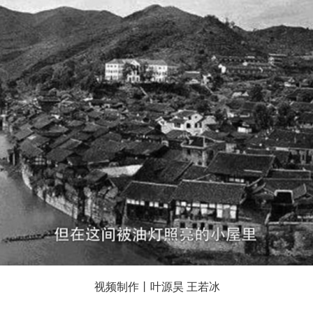
视频制作丨叶源昊 王若冰