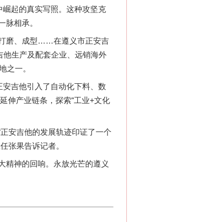
中崛起的真实写照。这种攻坚克
一脉相承。
打磨、成型……在遵义市正安吉
吉他生产及配套企业、远销海外
地之一。
新中国诞生的见证
正安吉他引入了自动化下料、数
延伸产业链条，探索“工业+文化
正安吉他的发展轨迹印证了一个
主任张果告诉记者。
大精神的回响。永放光芒的遵义