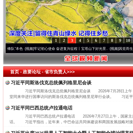
1
2
3
4
5
6
7
8
9
10
队”本色
·[视频]
牢记初心使命 奋进复兴征程丨宝塔山下好光景..
·[视频]
因党而生 为党而战
首页
- 政要论坛 -
省市负责人>>>
习近平同斯洛伐克总统佩列格里尼会谈
习近平同斯洛伐克总统佩列格里尼会谈 2026年7月28日上午
堂同来华进行国事访问的斯洛伐克总统佩列格里尼举行会谈。 习近平指
习近平同巴西总统卢拉通电话
习近平同巴西总统卢拉通电话 2026年7月27日上午，国家主
话。 习近平指出，近年来，中巴命运共同体建设和两国发展战略对接取