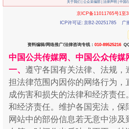
关于我们
|
公众采编部
|
法律声明
| 中国
京ICP备11011765号1至3
ICP许可证: 京B2-20251785
广
资料编辑/网络推广/法律咨询专线：
010-89525216
QQ
习近平的博鳌关键词
中国公共传媒网、中国公众传媒
魏明亮
一、
遵守各国有关法律、法规，
担法律范围内因你的网络行为，
成伤害和损失的法律和经济责任
和经济责任。维护各国宪法，保
网站中的部份信息若无意中涉及