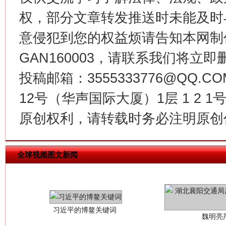
今
权，部分文章转发推送时未能及时
在谋一域中谋全局
意侵犯到您的权益烦请告知本网制作采编
GAN160003，请联系我们将立即删
投稿邮箱：3555333776@QQ
12号（华声国际大厦）1层 1 2
原创权利，请转载时务必注明原创作
习近平的博鳌关键词
魏明亮
全球视频图文新闻