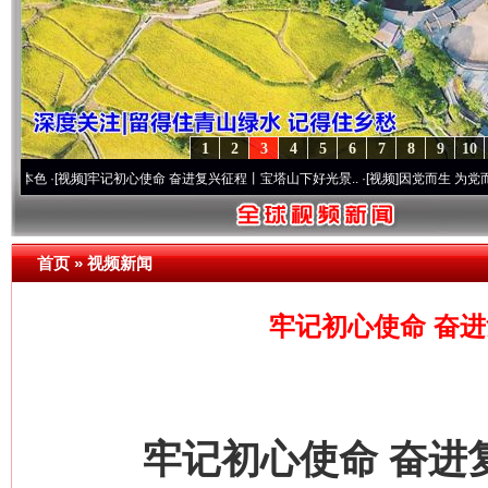
1
2
3
4
5
6
7
8
9
10
视频]
牢记初心使命 奋进复兴征程丨宝塔山下好光景..
·[视频]
因党而生 为党而战——百年“
首页
»
视频新闻
牢记初心使命 奋
牢记初心使命 奋进