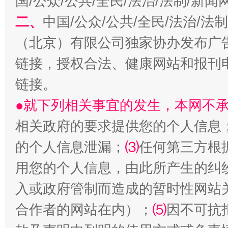
国/公众/公共/全民/法治/法制/新
二、
中国/公众/公共/全民/法治/
生
（北京）有限公司独家协办发布广
“刷贴”乱象丛生
链接，授权合法、健康网站和报刊
链接。
●就下列相关事宜的发生，本网不
相关政府的要求提供您的个人信息
的个人信息泄漏；
⑶
任何第三方根
用您的个人信息，由此所产生的纠
揭批美国五大"原罪"
"炒
入或政府管制而造成的暂时性网站
合作者的网站在内）；
⑸
因不可抗