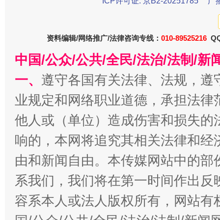
ICP许可证: 京B2-20251785
广
在谋一域中谋全局
资料编辑/网络推广/法律咨询专线：
010-89525216
QQ
中国/公众/公共/全民/法治/法制/
一、
遵守各国有关法律、法规，遵
业规定和网络职业道德，承担法律
他人或（单位）造成伤害和损失的
习近平的博鳌关键词
魏明亮
响的，本网将追究其相关法律和经
由和新闻自由。本传媒网站中的部
系我们，我们将在第一时间作出反
容系本人或法人版权所有，网站有