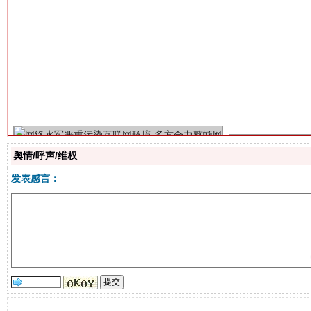
生
“刷贴”乱象丛生
舆情/呼声/维权
发表感言：
揭批美国五大"原罪"
"炒