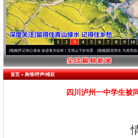
1
2
3
4
5
6
7
8
9
10
牢记初心使命 奋进复兴征程丨宝塔山下好光景..
·[视频]
因党而生 为党而战——百年“纪”
首页
»
舆情/呼声/维权
四川泸州一中学生被