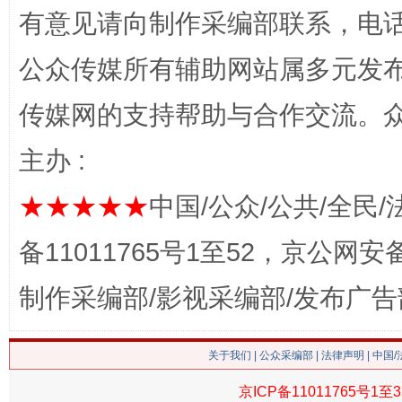
有意见请向制作采编部联系，电话：0
公众传媒所有辅助网站属多元发
习近平的博鳌关键词
传媒网的支持帮助与合作交流。
魏明亮
主办 :
★★★★★
中国/公众/公共/全民/
备11011765号1至52，京公网安备：
制作采编部/影视采编部/发布广告
生
“刷贴”乱象丛生
关于我们
|
公众采编部
|
法律声明
| 中国
京ICP备11011765号1至3