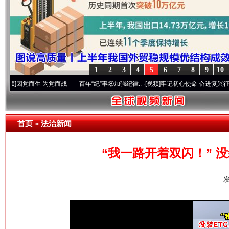
1
2
3
4
5
6
7
8
9
10
而生 为党而战——百年“纪”事⑧加强纪律..
·[视频]
牢记初心使命 奋进复兴征程丨“转折之
首页
»
法治新闻
“我一路开着双闪！” 
发