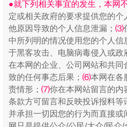
●就下列相关事宜的发生，本网
定或相关政府的要求提供您的个
他原因导致的个人信息泄漏；
⑶
中所列明的情况使用您的个人信
今
于黑客攻击、电脑病毒侵入或政
在谋一域中谋全局
在本网的企业、公司网站和共同
致的任何事态后果；
⑹
本网在各
责情形；
⑺
你在本网站留言的内
条款方可留言和反映投诉报料等
并承担一切因您的行为而直接或
习近平的博鳌关键词
网只是提供公众/公民/大众/民
魏明亮