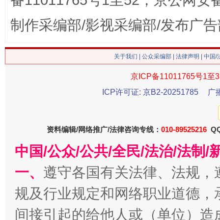
备11011765号1至52，京公网安备：
漫山遍野的桃花与雪山、麦地、白藏房
除了
制作采编部/影视采编部/发布广告
关于我们
|
公众采编部
|
法律声明
| 中国
京ICP备11011765号1至3
ICP许可证: 京B2-20251785
广
资料编辑/网络推广/法律咨询专线：
010-89525216
QQ
招工难、用工荒背后
中国/公众/公共/全民/法治/法
一、
遵守各国有关法律、法规，
规及行业规定和网络职业道德，
间接引起的给他人或（单位）造