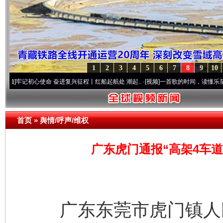
1
2
3
4
5
6
7
8
9
10
心使命 奋进复兴征程丨红船起航处 潮起..
·[视频]
一首歌的时间，读懂乐至的“诗与远方
首页
»
舆情/呼声/维权
广东虎门通报“高架4车道
广东东莞市虎门镇人民