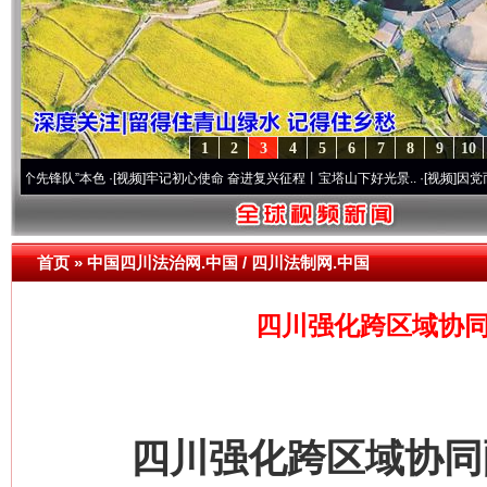
1
2
3
4
5
6
7
8
9
10
锋队”本色
·[视频]
牢记初心使命 奋进复兴征程丨宝塔山下好光景..
·[视频]
因党而生 为党
首页
»
中国四川法治网.中国 / 四川法制网.中国
四川强化跨区域协同
四川强化跨区域协同配