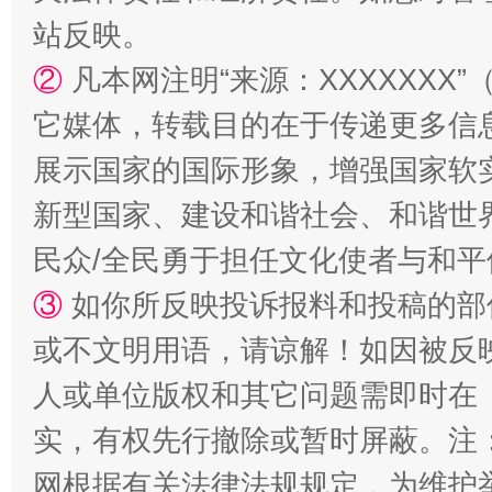
站反映。
②
凡本网注明“来源：XXXXXX
站台名比不上好声名
它媒体，转载目的在于传递更多信
展示国家的国际形象，增强国家软
新型国家、建设和谐社会、和谐世界
民众/全民勇于担任文化使者与和
③
如你所反映投诉报料和投稿的部
或不文明用语，请谅解！如因被反
漫山遍野的桃花与雪山、麦地、白藏房
除了
人或单位版权和其它问题需即时在
实，有权先行撤除或暂时屏蔽。注
网根据有关法律法规规定，为维护