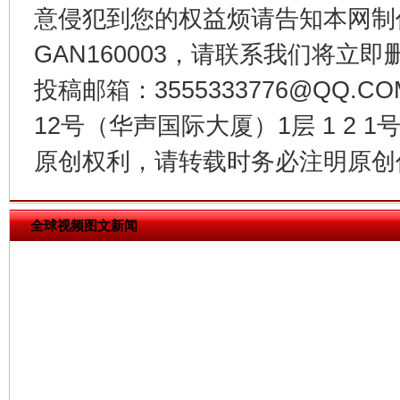
意侵犯到您的权益烦请告知本网制作采编
GAN160003，请联系我们将立即删
投稿邮箱：3555333776@QQ
12号（华声国际大厦）1层 1 2
今
在谋一域中谋全局
原创权利，请转载时务必注明原创作
全球视频图文新闻
习近平的博鳌关键词
魏明亮