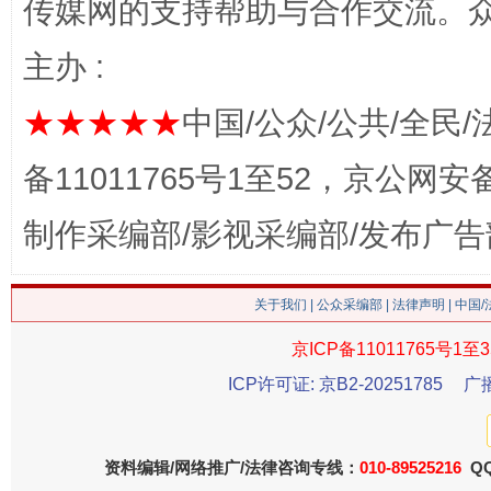
传媒网的支持帮助与合作交流。
网上购药对药下症？
主办 :
★★★★★
中国/公众/公共/全民/
备11011765号1至52，京公网安备：
制作采编部/影视采编部/发布广告
关于我们
|
公众采编部
|
法律声明
| 中国
这是一记警钟！
谢
京ICP备11011765号1至3
ICP许可证: 京B2-20251785
广
资料编辑/网络推广/法律咨询专线：
010-89525216
QQ