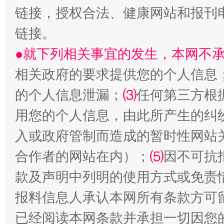
链接，授权合法、健康网站和报刊
链接。
●就下列相关事宜的发生，本网不
相关政府的要求提供您的个人信息
的个人信息泄漏；
⑶
任何第三方根
生
“刷贴”乱象丛生
用您的个人信息，由此所产生的纠
入或政府管制而造成的暂时性网站
合作者的网站在内）；
⑸
因不可抗
款及声明中列明的使用方式或免责
报料信息人承认本网所有条款方可
已经阅读本网条款并承担一切因您