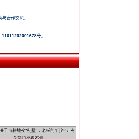
助与合作交流。
新中国诞生的见证
011202001678号。
千亩耕地变“别墅”