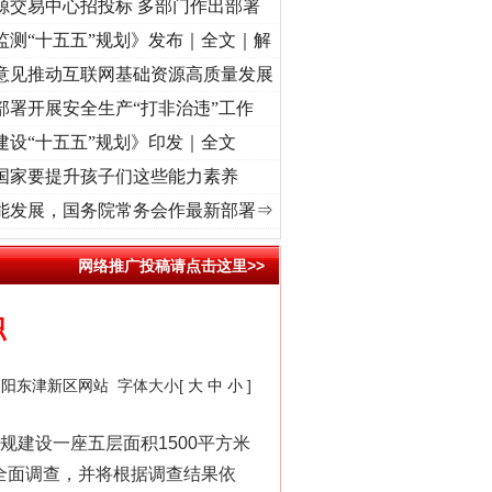
源交易中心招投标 多部门作出部署
监测“十五五”规划》发布｜全文｜解
意见推动互联网基础资源高质量发展
部署开展安全生产“打非治违”工作
建设“十五五”规划》印发｜全文
国家要提升孩子们这些能力素养
使命 奋进复兴征程丨“转折之城”激荡..
·[视频]
牢记初心使命 奋进复兴征程丨红船起航处 
能发展，国务院常务会作最新部署⇒
网络推广投稿请点击这里>>
职
襄阳东津新区网站
字体大小[
大
中
小
]
建设一座五层面积1500平方米
全面调查，并将根据调查结果依