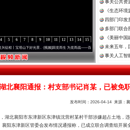
事关公共资
《生态环境
读
四部门印发
多部门联合
《美丽中国
4
5
6
7
8
9
10
11
12
13
14
15
未来五年，
塔山下好光景..
·[视频]
因党而生 为党而战——百年“纪”事⑧加强纪律..
·[视频]
牢记初心
事关人工智
湖北襄阳通报：村支部书记肖某，已被免
发布时间：2026-04-14 来源：
北襄阳市东津新区东津镇沈营村某村干部涉嫌超占土地，违规
日，襄阳东津新区管委会发布情况通报称，已成立联合调查组开展