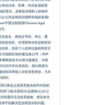
立承担法律、民事、经济及侵权责
稿的责任。反映投诉报料人的稿件
众/公民反映投诉报料投稿的影视/
s/中国法制新闻Chinese legal
责任。
的真实姓名、身份证号码、单位、通
容的真实性。代理部将你所反映投诉
品内容，涉及个人或单位版权和其它
京市朝阳区朝外雅宝路12号（华声
：本网根据有关法律法规规定，为维
5日内不作出回应的，我们将视为
规由投诉举报人全权负责承担。与本
的权利。
件，我们将会认真研究核实稿件内容的
门/政法系统/社会团体/公众/公
用语和通讯无法联系核验、查实有关
法律手段解决您反映投诉的问题。
“神药”背后的真相