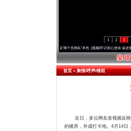
1
2
3
刻改变雪域高原..
·[视频]
永葆“两个先锋队”本色
·[视频]
牢记初心使命 奋进复兴征程丨宝
首页
»
舆情/呼声/维权
近日，多位网友发视频反映，湖
的楼房，并成打卡地。4月14