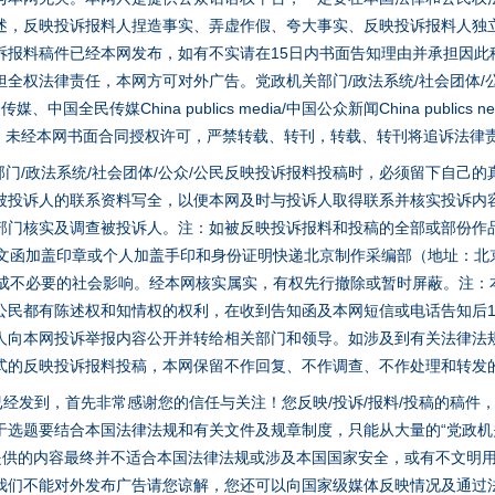
述，反映投诉报料人捏造事实、弄虚作假、夸大事实、反映投诉报料人独
诉报料稿件已经本网发布，如有不实请在15日内书面告知理由并承担因此
全权法律责任，本网方可对外广告。党政机关部门/政法系统/社会团体/公
全民传媒China publics media/中国公众新闻China publics new
家版权。未经本网书面合同授权许可，严禁转载、转刊，转载、转刊将追诉法律
门/政法系统/社会团体/公众/公民反映投诉报料投稿时，必须留下自己
被投诉人的联系资料写全，以便本网及时与投诉人取得联系并核实投诉内
部门核实及调查被投诉人。注：如被反映投诉报料和投稿的全部或部份作
面文函加盖印章或个人加盖手印和身份证明快递北京制作采编部（地址：北
避免造成不必要的社会影响。经本网核实属实，有权先行撤除或暂时屏蔽。注
公民都有陈述权和知情权的权利，在收到告知函及本网短信或电话告知后1
人向本网投诉举报内容公开并转给相关部门和领导。如涉及到有关法律法
式的反映投诉报料投稿，本网保留不作回复、不作调查、不作处理和转发
稿已经发到，首先非常感谢您的信任与关注！您反映/投诉/报料/投稿的稿
选题要结合本国法律法规和有关文件及规章制度，只能从大量的“党政机关部
您提供的内容最终并不适合本国法律法规或涉及本国国家安全，或有不文明
我们不能对外发布广告请您谅解，您还可以向国家级媒体反映情况及通过