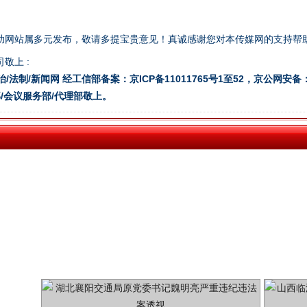
助网站属多元发布，敬请多提宝贵意见！真诚感谢您对本传媒网的支持帮
今年投资意愿榜揭晓
敬上 :
治/法制/新闻网 经工信部备案：京ICP备11011765号1至52，京公网安备：11
/会议服务部/代理部敬上。
魏明亮严重违纪违法案透视