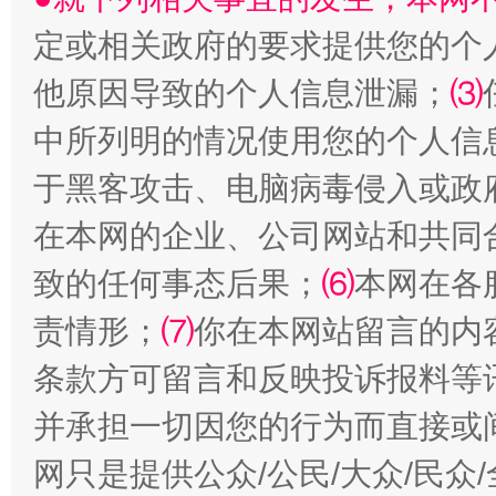
定或相关政府的要求提供您的个
他原因导致的个人信息泄漏；
⑶
站台名比不上好声名
中所列明的情况使用您的个人信
于黑客攻击、电脑病毒侵入或政
在本网的企业、公司网站和共同
致的任何事态后果；
⑹
本网在各
责情形；
⑺
你在本网站留言的内
条款方可留言和反映投诉报料等
漫山遍野的桃花与雪山、麦地、白藏房
除了
并承担一切因您的行为而直接或
网只是提供公众/公民/大众/民