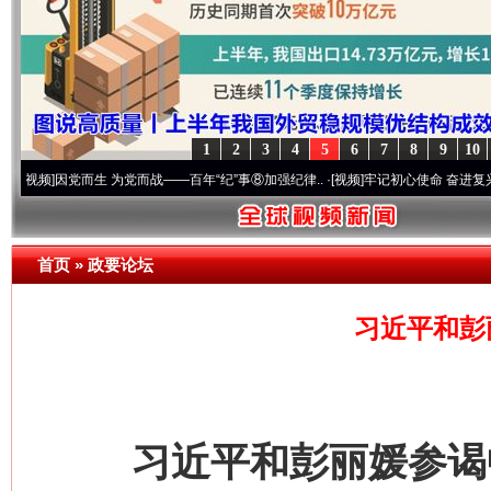
1
2
3
4
5
6
7
8
9
10
党而生 为党而战——百年“纪”事⑧加强纪律..
·[视频]
牢记初心使命 奋进复兴征程丨“转折
首页
»
政要论坛
习近平和彭
习近平和彭丽媛参谒