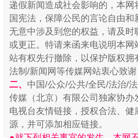
递假新闻造成社会影响的，本网
揭批美国五大"原罪"
"炒
国宪法，保障公民的言论自由和
无意中涉及到您的权益，请及时
或更正。特请来函来电说明本网
站有权先行撤除，以保护版权拥有者
法制/新闻网等传媒网站衷心致谢
二、
中国/公众/公共/全民/法治
解纷+调解+退费，一次搞定
传媒（北京）有限公司独家协办
电视台友情链接，授权合法、健
源，并可添加相应链接。
●就下列相关事宜的发生，本网