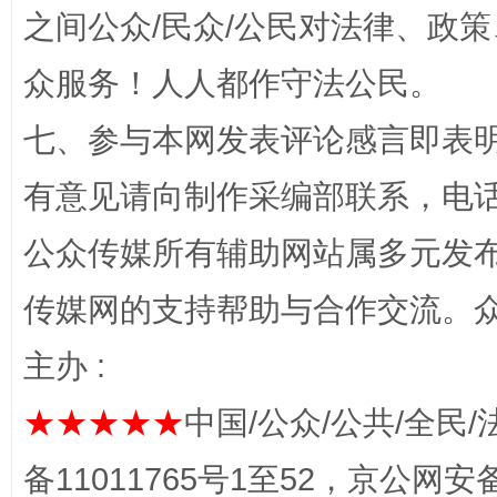
之间公众/民众/公民对法律、政
众服务！人人都作守法公民。
七、参与本网发表评论感言即表明
今
在谋一域中谋全局
有意见请向制作采编部联系，电话：0
公众传媒所有辅助网站属多元发
传媒网的支持帮助与合作交流。
主办 :
★★★★★
中国/公众/公共/全民/
习近平的博鳌关键词
魏明亮
备11011765号1至52，京公网安备：