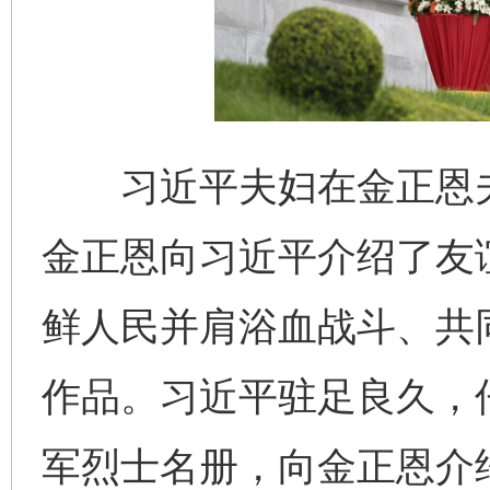
网上购药对药下症？
习近平夫妇在金正恩夫
金正恩向习近平介绍了友
鲜人民并肩浴血战斗、共
这是一记警钟！
谢
作品。习近平驻足良久，
军烈士名册，向金正恩介