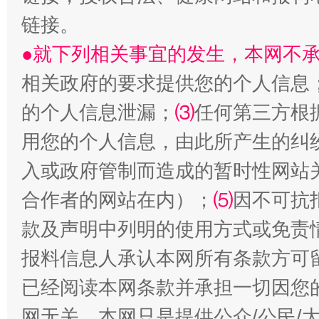
链接。
●就下列相关事宜的发生，本网不
相关政府的要求提供您的个人信息
站台名比不上好声名
的个人信息泄漏；
⑶
任何第三方根
用您的个人信息，由此所产生的纠
入或政府管制而造成的暂时性网站
合作者的网站在内）；
⑸
因不可抗
款及声明中列明的使用方式或免责
报料信息人承认本网所有条款方可
漫山遍野的桃花与雪山、麦地、白藏房
除了
已经阅读本网条款并承担一切因您
网无关。本网只是提供公众/公民/