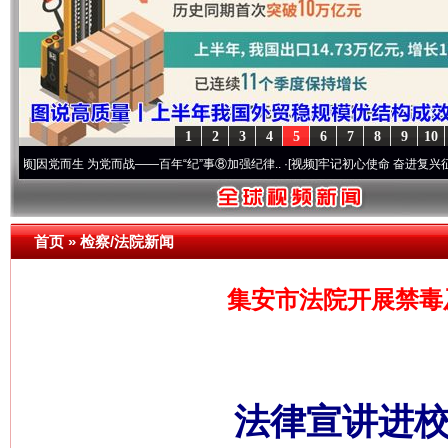
1
2
3
4
5
6
7
8
9
10
而生 为党而战——百年“纪”事⑧加强纪律..
·[视频]
牢记初心使命 奋进复兴征程丨“转折之城
首页
»
检察/法院新闻
集安市法院开展禁毒
法律宣讲进校