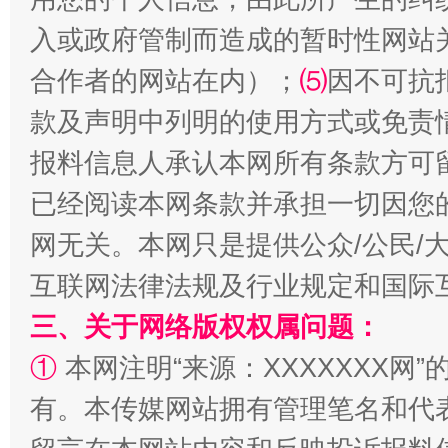
入或政府管制而造成的暂时性网站
合作者的网站在内）；
⑸
因不可抗
揭批美国五大"原罪"
"炒
款及声明中列明的使用方式或免责
报料信息人承认本网所有条款方可
已经阅读本网条款并承担一切因您
网无关。本网只是提供公众/公民/
互联网法律法规及行业规定和国际
三、关于网络版权权属问题：
①
本网注明“来源：XXXXXXX网”
解纷+调解+退费，一次搞定
有。本传媒网站拥有管理笔名和代