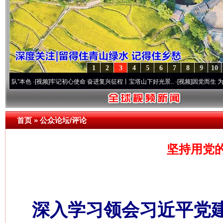
1
2
3
4
5
6
7
8
9
10
色
·[视频]
牢记初心使命 奋进复兴征程丨宝塔山下好光景..
·[视频]
因党而生 为党而战——百
首页
»
公众论坛/评论
坚持用党
深入学习领会习近平党