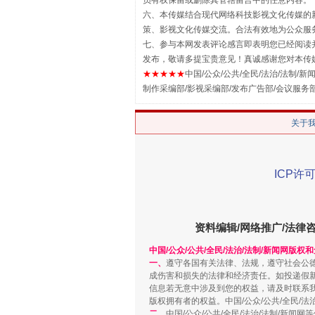
员有权保留或删除其管辖留言中的任意内容。
六、本传媒结合现代网络科技影视文化传媒的新
策、影视文化传媒交流。合法有效地为公众服
七、参与本网发表评论感言即表明您已经阅读并
发布，敬请多提宝贵意见！真诚感谢您对本传
★★★★★
中国/公众/公共/全民/法治/法制/新闻
制作采编部/影视采编部/发布广告部/会议服务
关于
ICP许可
“刷贴”乱象丛生
资料编辑/网络推广/法律
中国/公众/公共/全民/法治/法制/新闻网版权
一、
遵守各国有关法律、法规，遵守社会公
成伤害和损失的法律和经济责任。如投递假
信息若无意中涉及到您的权益，请及时联系
版权拥有者的权益。中国/公众/公共/全民/法
二、
中国/公众/公共/全民/法治/法制/