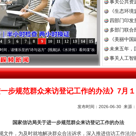
事关公共资
《生态环境
读
四部门印发
多部门联合
《美丽中国
4
5
6
7
8
9
10
11
12
13
14
15
未来五年，
懂乐至的“诗与远方”
·[视频]
从《水浒传》看间谍“攻心套路”
·[视频]
廉洁文化中国行丨祁
事关人工智
进一步规范群众来访登记工作的办法》7月
发布时间：2026-06-30 来源
国家信访局关于进一步规范群众来访登记工作的办法
文件，为及时就地解决群众合法诉求，深入推进信访工作法治