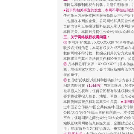
康网站和报刊电视台转载，并请注明来源，
●就下列相关事宜的发生，本网不承担任何法
任何第三方根据本网各服务条款及声明中所
揭批美国五大"原罪"
（包括在本网的企业、公司网站和共同合作
言的内容和反映投诉报料信息人承认本网所
本网无关。本网只是提供公众/公民/大众/
三、关于网络版权权属问题：
①
本网注明“来源：XXXXXXX网”的所有
映投诉报料信息，本网有权发布或不发布在
权的网站不得转载、摘编或利用其它方式使用
本网将追究其相关法律责任和经济责任。如
②
凡本网注明“来源：XXXXXXX”（非
象，增强国家软实力，参与国际新闻舆论竞争
者的重任。
③
如你所反映投诉报料和投稿的部份内容未
问题需即时在
（15日内）
与本网联系，经本
被举报人的权利，任何公民都有陈述权和知
要求将被举报人姓名、地址、单位、实名公布
解纷+调解+退费，一次搞定
本网赞同其观点和对其真实性负责。
● 本
过中国公众传媒/中国公共传媒/中国全民传媒
公民/大众/民众/全民三者的和谐统一。本传
平台，促进国际之间公众/公民/大众/民众/
站以互联网网络信息传媒为主，全面贴近公众/
往；展现“服务百姓”和“说真话、重实事”的公