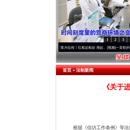
1
2
3
荡..
·[视频]
牢记初心使命 奋进复兴征程丨红船起航处 潮起..
·[视频]
一首歌的时间，读
首页
»
法制新闻
《关于
根据《信访工作条例》等法规