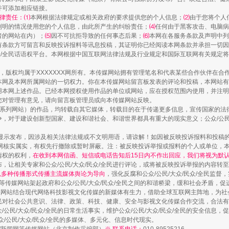
并可添加相应链接。
律责任：⑴
本网根据法律规定或相关政府的要求提供您的个人信息；
⑵
由于您将个人
列明的情况使用您的个人信息，由此所产生的纠纷责任；
⑷
任何由于黑客攻击、电脑病
"炒鞋教程"里的骗局
者的网站在内）；
⑸
因不可抗拒导致的任何事态后果；
⑹
本网在各服务条款及声明中列
有条款方可留言和反映投诉报料等讯息投稿，其证明你已经阅读本网条款并承担一切因
民众/全民话语权平台。本网根据中国互联网法律法规及行业规定和国际互联网有关规定
作品，版权均属于XXXXXXX网所有。本传媒网站拥有管理笔名和代表某些合作伙伴在
本网及本网所属网站的一切权力。你在本传媒网站留言板发表的评论和投稿，本网站有
本网上述作品。已经本网授权使用作品的单位或网站，应在授权范围内使用，并注明“来
您对管理有意见，请向留言板管理员或向本传媒网站反映。
本传媒系列网站）的作品，均转载自其它媒体，转载目的在于传递更多信息，宣传国家的
，对于建设创新型国家、建设和谐社会、和谐世界都具有重大的现实意义；公众/公民/
显示发布，因涉及相关法律法规或不文明用语，请谅解！如因被反映投诉报料和投稿
网核实属实，有权先行撤除或暂时屏蔽。注：被反映投诉举报或报料的个人或单位，
情权的权利，
在收到本网信函、短信或电话告知后15日内不作出回应，我们将视为默
珠宝鉴定乱象
，让相关专家和公众/公民/大众/民众/全民进行评论，或将被反映投诉举报的内容转
网以多种传播形式传播主流媒体舆论为导向
，强化反腐和公众/公民/大众/民众/全民监
等传媒网站架起政府和公众/公民/大众/民众/全民之间的和谐桥梁，缓和社会矛盾，
媒网站结合现代网络科技影视文化传媒的新媒体有生力，借助全球互联网主阵地，为社会
全民对社会公共意识、法律、政策、科技、健康、安全与影视文化传媒合作交流，合法有效
公民/大众/民众/全民的日常生活事实，维护公众/公民/大众/民众/全民的安全信息，促
众/公民/大众/民众/全民的多媒体、多元化、信息时代现实。