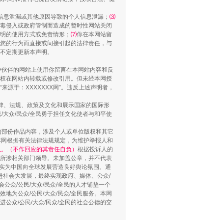
信息泄漏或其他原因导致的个人信息泄漏；
⑶
毒侵入或政府管制而造成的暂时性网站关闭
习近平的“航天情”
明的使用方式或免责情形；
⑺
你在本网站留
您的行为而直接或间接引起的法律责任，与
将不定期更新本声明。
合作伙伴的网站上使用你留言在本网站内容和反
权在网站内转载或修改引用。但未经本网授
源于：XXXXXXX网”。违反上述声明者，
法律、法规、政策及文化和展示国家的国际形
大众/民众/全民勇于担任文化使者与和平使
的部份作品内容，涉及个人或单位版权和其它
本网根据有关法律法规规定，为维护举报人和
认。（不作回应的其责任自负）
根据投诉人的
至所涉相关部门领导。未加盖公章，并不代表
重拳出击！专项整治午间酒驾
督，实为中国向全球发展营造良好舆论氛围。通
促进社会大发展，最终实现政府、媒体、公众/
公众/公民/大众/民众/全民的人才铺垫一个
地为公众/公民/大众/民众/全民服务。本网
进公众/公民/大众/民众/全民的社会公德的交