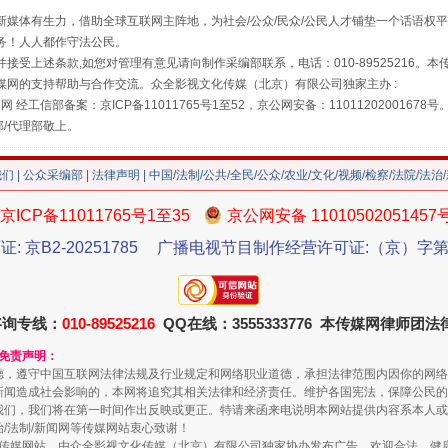
媒体有生力，借助全球互联网主阵地，为社会/公众/民众/公民人才铺垫一个话语权平
务！人人都作守法公民。
接受上述条款,如您对管理有意见请向制作采编部联系，电话：010-89525216。
媒网的支持帮助与合作交流。众全影视文化传媒（北京）有限公司独家主办 :
网 经工信部备案：京ICP备11011765号1至52，京公网安备：11011202001678号
部/代理部敬上。
我们
|
公众采编部
|
法律声明
| 中国/法制/公共/全民/公众/农业/文化/视频/检察/法院/法治
京ICP备11011765号1至35
京公网安备 11010502051457
生物安全法正式实施
证: 京B2-20251785
广播电视节目制作经营许可证:（京）字第3
咨询专线：
010-89525216
QQ在线：3555333776 本传媒网律师团
和免责声明：
德，遵守中国互联网法律法规及行业规定和网络职业道德，承担法律范围内因你的网络
新闻造成社会影响的，本网将追究其相关法律和经济责任。维护各国宪法，保障公民的
我们，我们将在第一时间作出反映或更正。特请来函来电说明本网站提供内容系本人或
治/法制/新闻网等传媒网站衷心致谢！
新闻网等传媒网站，由众全影视文化传媒（北京）有限公司独家协办发布广告。欢迎合法、