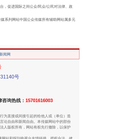
台，促进国际之间公众/民众/公民对法律、政
本传媒系列网站中国公众传媒所有辅助网站属多元
。
/新闻网
号
别拿“量子”当幌子
1140号
法律咨询热线：
15701616003
行为直接或间接引起的给他人或（单位）造
言论自由和新闻自由。本传媒网站中的部份
法人版权所有，网站有权先行撤除，以保护
健康网站和报刊电视台友情链接，授权合法、健