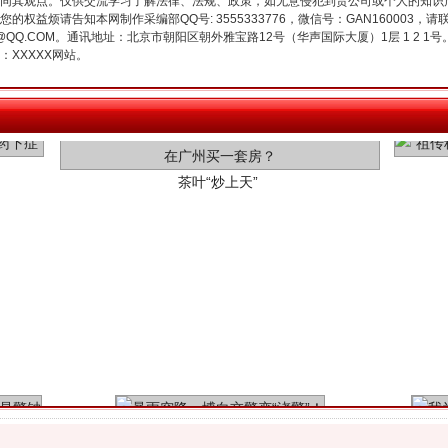
同其观点。仅供交流学习了解法律、法规、政策，如无意侵犯到贵公司或个人的知识
权益烦请告知本网制作采编部QQ号: 3555333776，微信号：GAN160003，请
3776@QQ.COM。通讯地址：北京市朝阳区朝外雅宝路12号（华声国际大厦）1层 1 
XXXXX网站。
茶叶“炒上天”
谢谢有你温暖了四季