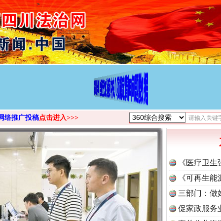
>
网络推广投稿
点击进入>>>
《医疗卫生
《可再生能
三部门：做
促家政服务