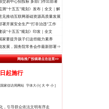
源交易中心招投标 多部门作出部署
监测“十五五”规划》发布｜全文｜解
意见推动互联网基础资源高质量发展
部署开展安全生产“打非治违”工作
建设“十五五”规划》印发｜全文
国家要提升孩子们这些能力素养
连巍巍树丰碑
·[视频]
微视频 | 三峡也催生？揭秘生态调度“流量密..
·[视频]
廉洁文化中国
能发展，国务院常务会作最新部署⇒
网络推广投稿请点击这里>>
１日起施行
：
国家信访局网站
字体大小[
大
中
小
]
化，引导群众依法文明有序走