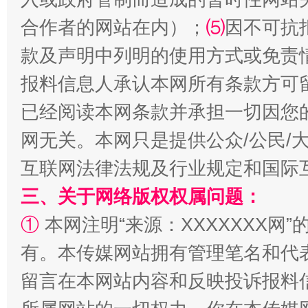
合作者的网站在内）；
⑸
因不可抗
揭批美国五大"原罪"
"炒
款及声明中列明的使用方式或免责
报料信息人承认本网所有条款方可
已经阅读本网条款并承担一切因您
网无关。本网只是提供公众/公民/
互联网法律法规及行业规定和国际
三、关于网络版权权属问题：
①
本网注明“来源：XXXXXXX网”
解纷+调解+退费，一次搞定
有。本传媒网站拥有管理笔名和代
留言在本网站内容和反映投诉报料