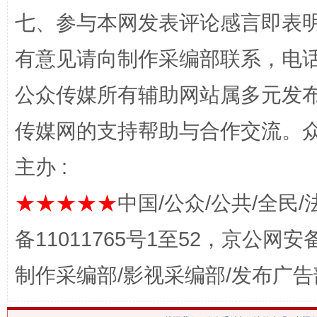
七、参与本网发表评论感言即表明
网上购药对药下症？
有意见请向制作采编部联系，电话：0
公众传媒所有辅助网站属多元发
传媒网的支持帮助与合作交流。
主办 :
★★★★★
中国/公众/公共/全民/
备11011765号1至52，京公网安备：
这是一记警钟！
谢
制作采编部/影视采编部/发布广告