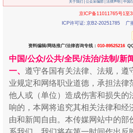
关于我们
|
公众采编部
|
法律声明
| 中国
京ICP备11011765号1至3
ICP许可证: 京B2-20251785
广
今
资料编辑/网络推广/法律咨询专线：
010-89525216
QQ
在谋一域中谋全局
中国/公众/公共/全民/法治/法制/
一、
遵守各国有关法律、法规，遵
业规定和网络职业道德，承担法律
他人或（单位）造成伤害和损失的
响的，本网将追究其相关法律和经
由和新闻自由。本传媒网站中的部
习近平的博鳌关键词
魏明亮
系我们，我们将在第一时间作出反