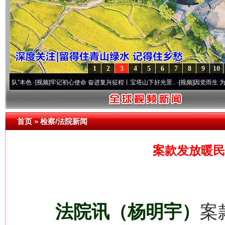
1
2
3
4
5
6
7
8
9
10
色
·[视频]
牢记初心使命 奋进复兴征程丨宝塔山下好光景..
·[视频]
因党而生 为党而战——百
首页
»
检察/法院新闻
案款发放暖民
法院讯（杨明宇）
案