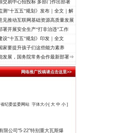
源交易中心招投标 多部门作出部署
监测“十五五”规划》发布｜全文｜解
“神药”背后的真相
意见推动互联网基础资源高质量发展
部署开展安全生产“打非治违”工作
建设“十五五”规划》印发｜全文
国家要提升孩子们这些能力素养
命 奋进复兴征程丨“转折之城”激荡..
·[视频]
牢记初心使命 奋进复兴征程丨红船起航处 
能发展，国务院常务会作最新部署⇒
网络推广投稿请点击这里>>
法官巧妙执行解纠纷
西省纪委监委网站
字体大小[
大
中
小
]
司“5·22”特别重大瓦斯爆