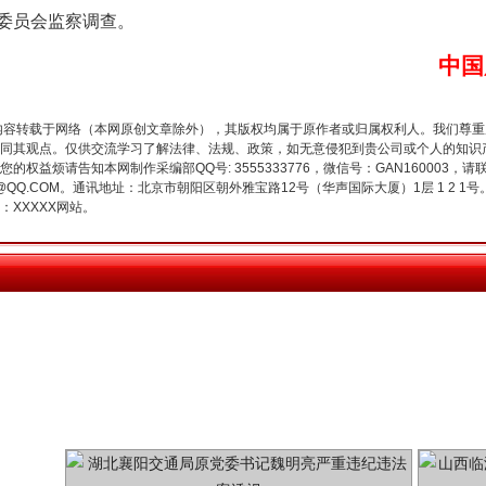
委员会监察调查。
中国
今年投资意愿榜揭晓
内容转载于网络（本网原创文章除外），其版权均属于原作者或归属权利人。我们尊
同其观点。仅供交流学习了解法律、法规、政策，如无意侵犯到贵公司或个人的知识
权益烦请告知本网制作采编部QQ号: 3555333776，微信号：GAN160003，请
3776@QQ.COM。通讯地址：北京市朝阳区朝外雅宝路12号（华声国际大厦）1层 1 
XXXXX网站。
魏明亮严重违纪违法案透视