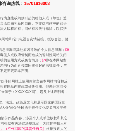
法律咨询热线：
15701616003
行为直接或间接引起的给他人或（单位）造
言论自由和新闻自由。本传媒网站中的部份
法人版权所有，网站有权先行撤除，以保护
“谁都不怕”的他落马了
健康网站和报刊电视台友情链接，授权合法、健
信息泄漏或其他原因导致的个人信息泄漏；
⑶
毒侵入或政府管制而造成的暂时性网站关闭
明的使用方式或免责情形；
⑺
你在本网站留
您的行为而直接或间接引起的法律责任，与
将不定期更新本声明。
合作伙伴的网站上使用你留言在本网站内容和反
权在网站内转载或修改引用。但未经本网授
源于：XXXXXXX网”。违反上述声明者，
法律、法规、政策及文化和展示国家的国际形
用生命托举生命
大众/民众/全民勇于担任文化使者与和平使
的部份作品内容，涉及个人或单位版权和其它
本网根据有关法律法规规定，为维护举报人和
认。（不作回应的其责任自负）
根据投诉人的