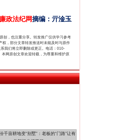
廉政法纪网
摘编
：
亓淦玉
新中国诞生的见证
重原创，也注重分享。转发推广仅供学习参考
产权，部分文章转发推送时未能及时与原作
联系我们将立即删除或更正。电话：010-
2 1号。本网原创文章欢迎转载，为尊重和维护原
千亩耕地变“别墅”