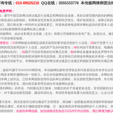
咨询专线：
010-89525216
QQ在线：3555333776 本传媒网律师团
和免责声明：
德，遵守中国互联网法律法规及行业规定和网络职业道德，承担法律范围内因你的网络
新闻造成社会影响的，本网将追究其相关法律和经济责任。维护各国宪法，保障公民的
我们，我们将在第一时间作出反映或更正。特请来函来电说明本网站提供内容系本人或
走近一线检察官
治/法制/新闻网等传媒网站衷心致谢！
新闻网等传媒网站，由众全影视文化传媒（北京）有限公司独家协办发布广告。欢迎合法、
并可添加相应链接。
律责任：⑴
本网根据法律规定或相关政府的要求提供您的个人信息；
⑵
由于您将个人
列明的情况使用您的个人信息，由此所产生的纠纷责任；
⑷
任何由于黑客攻击、电脑病
者的网站在内）；
⑸
因不可抗拒导致的任何事态后果；
⑹
本网在各服务条款及声明中列
有条款方可留言和反映投诉报料等讯息投稿，其证明你已经阅读本网条款并承担一切因
民众/全民话语权平台。本网根据中国互联网法律法规及行业规定和国际互联网有关规定
作品，版权均属于XXXXXXX网所有。本传媒网站拥有管理笔名和代表某些合作伙伴在
本网及本网所属网站的一切权力。你在本传媒网站留言板发表的评论和投稿，本网站有
本网上述作品。已经本网授权使用作品的单位或网站，应在授权范围内使用，并注明“来
您对管理有意见，请向留言板管理员或向本传媒网站反映。
本传媒系列网站）的作品，均转载自其它媒体，转载目的在于传递更多信息，宣传国家的
藏房
除了知识还要"留白"
，对于建设创新型国家、建设和谐社会、和谐世界都具有重大的现实意义；公众/公民/
显示发布，因涉及相关法律法规或不文明用语，请谅解！如因被反映投诉报料和投稿
网核实属实，有权先行撤除或暂时屏蔽。注：被反映投诉举报或报料的个人或单位，
情权的权利，
在收到本网信函、短信或电话告知后15日内不作出回应，我们将视为默