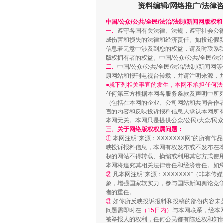
资料编辑/网络推广/法律
中国/公众/公共/全民/法治/法制/新闻网版权
一、
遵守各国有关法律、法规，遵守社会公
成伤害和损失的法律和经济责任。如投递假
信息若无意中涉及到您的权益，请及时联系
站台名比不上好声名
版权拥有者的权益。中国/公众/公共/全民/法
二、
中国/公众/公共/全民/法治/法制/
康网站和报刊电视台转载，并请注明来源，
●就下列相关事宜的发生，本网不承担任何法
任何第三方根据本网各服务条款及声明中所
（包括在本网的企业、公司网站和共同合作
言的内容和反映投诉报料信息人承认本网所
本网无关。本网只是提供公众/公民/大众/
三、关于网络版权权属问题：
①
本网注明“来源：XXXXXXX网”的所有
映投诉报料信息，本网有权发布或不发布在
权的网站不得转载、摘编或利用其它方式使用
本网将追究其相关法律责任和经济责任。如
②
凡本网注明“来源：XXXXXXX”（非
漫山遍野的桃花与雪山、麦地、白
象，增强国家软实力，参与国际新闻舆论竞争
者的重任。
③
如你所反映投诉报料和投稿的部份内容未
问题需即时在
（15日内）
与本网联系，经本
被举报人的权利，任何公民都有陈述权和知