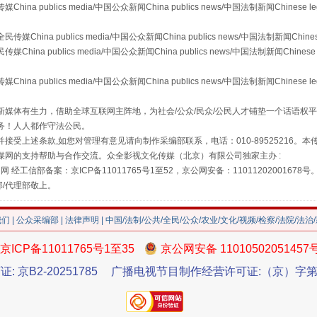
publics media/中国公众新闻China publics news/中国法制新闻Chinese l
"炒鞋教程"里的骗局
a publics media/中国公众新闻China publics news/中国法制新闻Chinese
 publics media/中国公众新闻China publics news/中国法制新闻Chinese 
publics media/中国公众新闻China publics news/中国法制新闻Chinese l
媒体有生力，借助全球互联网主阵地，为社会/公众/民众/公民人才铺垫一个话语权平
务！人人都作守法公民。
接受上述条款,如您对管理有意见请向制作采编部联系，电话：010-89525216。
媒网的支持帮助与合作交流。众全影视文化传媒（北京）有限公司独家主办 :
网 经工信部备案：京ICP备11011765号1至52，京公网安备：11011202001678号
部/代理部敬上。
珠宝鉴定乱象
我们
|
公众采编部
|
法律声明
| 中国/法制/公共/全民/公众/农业/文化/视频/检察/法院/法治
京ICP备11011765号1至35
京公网安备 11010502051457
证: 京B2-20251785
广播电视节目制作经营许可证:（京）字第3