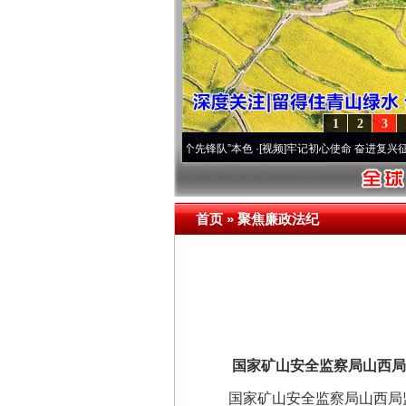
网上购药对药下症？
1
2
3
改变雪域高原..
·[视频]
永葆“两个先锋队”本色
·[视频]
牢记初心使命 奋进复兴征程丨宝塔
首页
»
聚焦廉政法纪
这是一记警钟！
国家矿山安全监察局山西局监
国家矿山安全监察局山西局监察