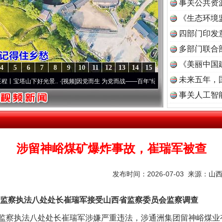
事关公共资
《生态环境
茶叶“炒上天”
读
四部门印发
多部门联合
《美丽中国
4
5
6
7
8
9
10
11
12
13
14
15
未来五年，
山下好光景..
·[视频]
因党而生 为党而战——百年“纪”事⑧加强纪律..
·[视频]
牢记初心使
事关人工智
涉留神峪煤矿爆炸事故，崔瑞军被查
谢谢有你温暖了四季
发布时间：2026-07-03 来源：
山
察执法八处处长崔瑞军接受山西省监察委员会监察调查
执法八处处长崔瑞军涉嫌严重违法，涉通洲集团留神峪煤业有限公