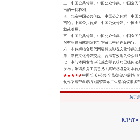
三、中国公共传媒、中国公众传媒、中国全民传媒China 
揭批美国五大"原罪"
言的一切权利。
四、您在中国公共传媒、中国公众传媒、中国全民传媒Chin
言论，中国公共传媒、中国公众传媒、中国全民传媒China
载或引用。
五、中国公共传媒、中国公众传媒、中国全民传媒China 
员有权保留或删除其管辖留言中的任意内容。
六、本传媒结合现代网络科技影视文化传媒的新
策、影视文化传媒交流。合法有效地为公众服
七、参与本网发表评论感言即表明您已经阅读并
发布，敬请多提宝贵意见！真诚感谢您对本传
★★★★★
中国/公众/公共/全民/法治/法制/新闻
制作采编部/影视采编部/发布广告部/会议服务
解纷+调解+退费，一次搞定
关于
ICP许可