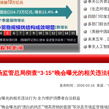
事关公共资
《生态环境
读
四部门印发
多部门联合
《美丽中国
4
5
6
7
8
9
10
11
12
13
14
15
未来五年，
纪律..
·[视频]
牢记初心使命 奋进复兴征程丨“转折之城”激荡..
·[视频]
牢记初心使命 奋
事关人工智
魏明亮严重违纪违法案透视
场监管总局彻查“3·15”晚会曝光的相关违法
发布时间：2026-03-16 来源：
会曝光的相关违法行为 全力维护消费者合法权益
”晚会曝光的“漂白的鸡爪”“增高营销的套路”等涉及市场监管领