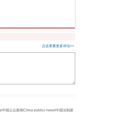
重拳出击！专项整治午间酒驾
点击查看更多评论>>
“谁都不怕”的他落马了
众新闻China publics news/中国法制新