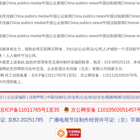
publics media/中国公众新闻China publics news/中国法制新闻Chinese l
a publics media/中国公众新闻China publics news/中国法制新闻Chinese
 publics media/中国公众新闻China publics news/中国法制新闻Chinese 
publics media/中国公众新闻China publics news/中国法制新闻Chinese l
媒体有生力，借助全球互联网主阵地，为社会/公众/民众/公民人才铺垫一个话语权平
藏房
除了知识还要"留白"
务！人人都作守法公民。
接受上述条款,如您对管理有意见请向制作采编部联系，电话：010-89525216。
媒网的支持帮助与合作交流。众全影视文化传媒（北京）有限公司独家主办 :
网 经工信部备案：京ICP备11011765号1至52，京公网安备：11011202001678号
部/代理部敬上。
我们
|
公众采编部
|
法律声明
| 中国/法制/公共/全民/公众/农业/文化/视频/检察/法院/法治
京ICP备11011765号1至35
京公网安备 11010502051457
证: 京B2-20251785
广播电视节目制作经营许可证:（京）字第3
送你一朵小红花