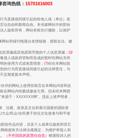
法律咨询热线：
15701616003
行为直接或间接引起的给他人或（单位）造
言论自由和新闻自由。本传媒网站中的部份
法人版权所有，网站有权先行撤除，以保护
健康网站和报刊电视台友情链接，授权合法、健
信息泄漏或其他原因导致的个人信息泄漏；
⑶
毒侵入或政府管制而造成的暂时性网站关闭
明的使用方式或免责情形；
⑺
你在本网站留
您的行为而直接或间接引起的法律责任，与
将不定期更新本声明。
“神药”背后的真相
合作伙伴的网站上使用你留言在本网站内容和反
权在网站内转载或修改引用。但未经本网授
源于：XXXXXXX网”。违反上述声明者，
法律、法规、政策及文化和展示国家的国际形
大众/民众/全民勇于担任文化使者与和平使
的部份作品内容，涉及个人或单位版权和其它
本网根据有关法律法规规定，为维护举报人和
认。（不作回应的其责任自负）
根据投诉人的