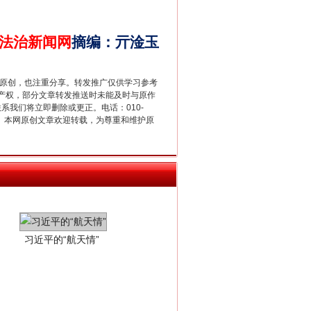
别拿“量子”当幌子
法治新闻网
摘编
：
亓淦玉
重原创，也注重分享。转发推广仅供学习参考
产权，部分文章转发推送时未能及时与原作
联系我们将立即删除或更正。电话：010-
2 1号。本网原创文章欢迎转载，为尊重和维护原
习近平的“航天情”