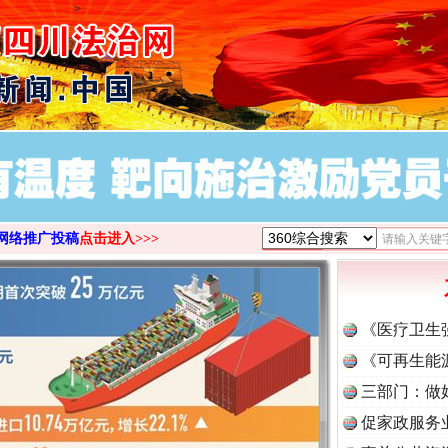
>
谢谢有你温暖了四季
网络推广投稿
点击进入>>>
《医疗卫生
《可再生能
今年投资意愿榜揭晓
三部门：做
促家政服务