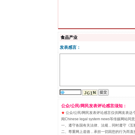
解纷+调解+退费，一次搞定
食品产业
发表感言：
站台名比不上好声名
公众/公民/网民发表评论感言须知：
★
公众/公民/网民发表评论感言仅供网友表达个人看法
闻Chinese legal system new
一、遵守各国有关法律、法规，同时遵守《
互
二、尊重网上道德，承担一切因您的行为而直