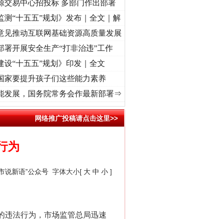
源交易中心招投标 多部门作出部署
监测“十五五”规划》发布｜全文｜解
意见推动互联网基础资源高质量发展
部署开展安全生产“打非治违”工作
建设“十五五”规划》印发｜全文
国家要提升孩子们这些能力素养
进复兴征程丨红船起航处 潮起..
·[视频]
一首歌的时间，读懂乐至的“诗与远方”
·[视频]
从
能发展，国务院常务会作最新部署⇒
千亩耕地变“别墅”
网络推广投稿请点击这里>>
行为
“市说新语”公众号
字体大小[
大
中
小
]
域的违法行为，市场监管总局迅速