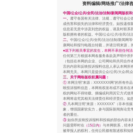
资料编辑/网络推广/法律
中国/公众/公共/全民/法治/法制/新闻网版权
一、
遵守各国有关法律、法规，遵守社会公
成伤害和损失的法律和经济责任。如投递假
信息若无意中涉及到您的权益，请及时联系
版权拥有者的权益。中国/公众/公共/全民/法
二、
中国/公众/公共/全民/法治/法制/
康网站和报刊电视台转载，并请注明来源，
●就下列相关事宜的发生，本网不承担任何法
任何第三方根据本网各服务条款及声明中所
（包括在本网的企业、公司网站和共同合作
言的内容和反映投诉报料信息人承认本网所
本网无关。本网只是提供公众/公民/大众/
网上购药对药下症？
三、关于网络版权权属问题：
①
本网注明“来源：XXXXXXX网”的所有
映投诉报料信息，本网有权发布或不发布在
权的网站不得转载、摘编或利用其它方式使用
本网将追究其相关法律责任和经济责任。如
②
凡本网注明“来源：XXXXXXX”（非
象，增强国家软实力，参与国际新闻舆论竞争
者的重任。
③
如你所反映投诉报料和投稿的部份内容未
问题需即时在
（15日内）
与本网联系，经本
被举报人的权利，任何公民都有陈述权和知