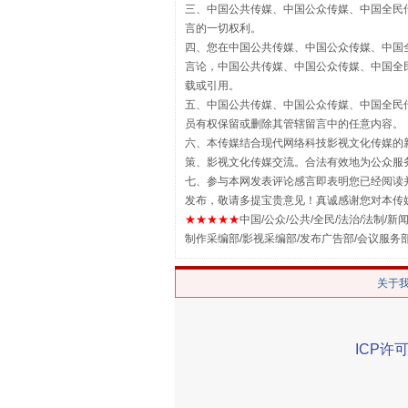
三、中国公共传媒、中国公众传媒、中国全民传媒China 
言的一切权利。
四、您在中国公共传媒、中国公众传媒、中国全民传媒Chin
言论，中国公共传媒、中国公众传媒、中国全民传媒China
载或引用。
五、中国公共传媒、中国公众传媒、中国全民传媒China 
员有权保留或删除其管辖留言中的任意内容。
六、本传媒结合现代网络科技影视文化传媒的新
漫山遍野的桃花与雪山、麦地、白
策、影视文化传媒交流。合法有效地为公众服
七、参与本网发表评论感言即表明您已经阅读并
发布，敬请多提宝贵意见！真诚感谢您对本传
★★★★★
中国/公众/公共/全民/法治/法制/新闻
制作采编部/影视采编部/发布广告部/会议服务
关于
ICP许可
招工难、用工荒背后