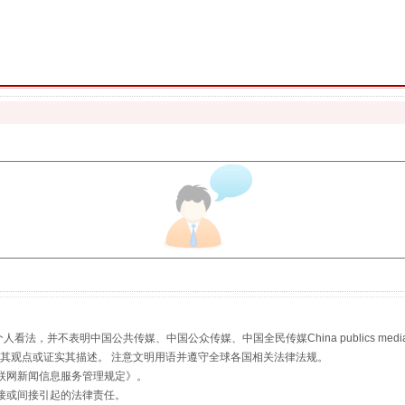
珠宝鉴定乱象
走近一线检察官
，并不表明中国公共传媒、中国公众传媒、中国全民传媒China publics media/中国公
s等传媒网站同意其观点或证实其描述。 注意文明用语并遵守全球各国相关法律法规。
联网新闻信息服务管理规定
》。
接或间接引起的法律责任。