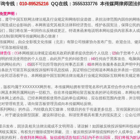
咨询专线：
010-89525216
QQ在线：3555333776 本传媒网律师团
和免责声明：
德，遵守中国互联网法律法规及行业规定和网络职业道德，承担法律范围内因你的网络
新闻造成社会影响的，本网将追究其相关法律和经济责任。维护各国宪法，保障公民的
我们，我们将在第一时间作出反映或更正。特请来函来电说明本网站提供内容系本人或
治/法制/新闻网等传媒网站衷心致谢！
新闻网等传媒网站，由众全影视文化传媒（北京）有限公司独家协办发布广告。欢迎合法、
并可添加相应链接。
律责任：⑴
本网根据法律规定或相关政府的要求提供您的个人信息；
⑵
由于您将个人
列明的情况使用您的个人信息，由此所产生的纠纷责任；
⑷
任何由于黑客攻击、电脑病
者的网站在内）；
⑸
因不可抗拒导致的任何事态后果；
⑹
本网在各服务条款及声明中列
有条款方可留言和反映投诉报料等讯息投稿，其证明你已经阅读本网条款并承担一切因
民众/全民话语权平台。本网根据中国互联网法律法规及行业规定和国际互联网有关规定
茶叶“炒上天”
作品，版权均属于XXXXXXX网所有。本传媒网站拥有管理笔名和代表某些合作伙伴在
本网及本网所属网站的一切权力。你在本传媒网站留言板发表的评论和投稿，本网站有
本网上述作品。已经本网授权使用作品的单位或网站，应在授权范围内使用，并注明“来
您对管理有意见，请向留言板管理员或向本传媒网站反映。
本传媒系列网站）的作品，均转载自其它媒体，转载目的在于传递更多信息，宣传国家的
，对于建设创新型国家、建设和谐社会、和谐世界都具有重大的现实意义；公众/公民/
显示发布，因涉及相关法律法规或不文明用语，请谅解！如因被反映投诉报料和投稿
网核实属实，有权先行撤除或暂时屏蔽。注：被反映投诉举报或报料的个人或单位，
情权的权利，
在收到本网信函、短信或电话告知后15日内不作出回应，我们将视为默