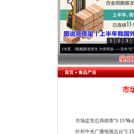
1
2
3
使命 奋进复兴征程丨宝塔山下好光景..
·[视频]
因党而生 为党而战——百年“纪”事⑧加强
习近平的博鳌关键词
首页
»
食品产业
市
市场监管总局彻查“3·15”晚
针对中央广播电视总台“3·15