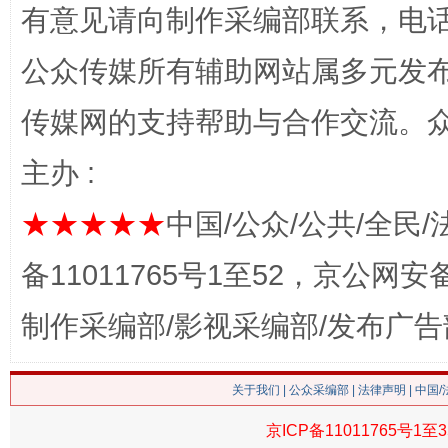
有意见请向制作采编部联系，电话：0
公众传媒所有辅助网站属多元发
传媒网的支持帮助与合作交流。
习近平的博鳌关键词
魏明亮
主办 :
★★★★★
中国/公众/公共/全民/
备11011765号1至52，京公网安备：
制作采编部/影视采编部/发布广告
关于我们
|
公众采编部
|
法律声明
| 中国
生
“刷贴”乱象丛生
京ICP备11011765号1至3