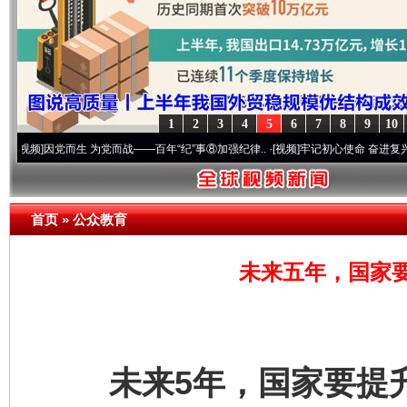
1
2
3
4
5
6
7
8
9
10
因党而生 为党而战——百年“纪”事⑧加强纪律..
·[视频]
牢记初心使命 奋进复兴征程丨“转折
首页
»
公众教育
未来五年，国家
未来5年，国家要提升