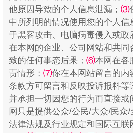
他原因导致的个人信息泄漏；
⑶
中所列明的情况使用您的个人信
于黑客攻击、电脑病毒侵入或政
在本网的企业、公司网站和共同
致的任何事态后果；
⑹
本网在各
揭批美国五大"原罪"
"炒
责情形；
⑺
你在本网站留言的内
条款方可留言和反映投诉报料等
并承担一切因您的行为而直接或
网只是提供公众/公民/大众/民
法律法规及行业规定和国际互联