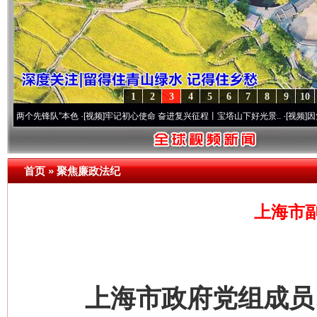
1
2
3
4
5
6
7
8
9
10
先锋队”本色
·[视频]
牢记初心使命 奋进复兴征程丨宝塔山下好光景..
·[视频]
因党而生 为
首页
»
聚焦廉政法纪
上海市
上海市政府党组成员、