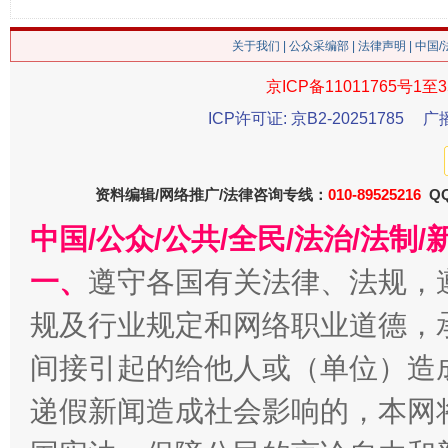
这是一记警钟！
谢
关于我们
|
公众采编部
|
法律声明
| 中国
京ICP备11011765号1至3
ICP许可证: 京B2-20251785
广
资料编辑/网络推广/法律咨询专线：
010-89525216
QQ
中国/公众/公共/全民/法治/法
一、
遵守各国有关法律、法规，
今
在谋一域中谋全局
规及行业规定和网络职业道德，
间接引起的给他人或（单位）造
递假新闻造成社会影响的，本网