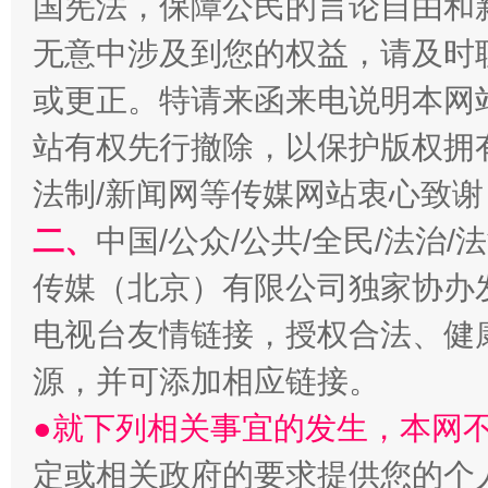
国宪法，保障公民的言论自由和
无意中涉及到您的权益，请及时
或更正。特请来函来电说明本网
习近平的博鳌关键词
站有权先行撤除，以保护版权拥有者
魏明亮
法制/新闻网等传媒网站衷心致谢
二、
中国/公众/公共/全民/法治
传媒（北京）有限公司独家协办
电视台友情链接，授权合法、健
源，并可添加相应链接。
生
●就下列相关事宜的发生，本网
“刷贴”乱象丛生
定或相关政府的要求提供您的个